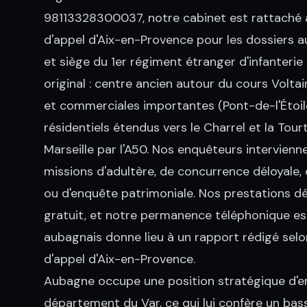
98113328300037, notre cabinet est rattaché au 
d'appel d'Aix-en-Provence pour les dossiers a
et siège du 1er régiment étranger d'infanterie
original : centre ancien autour du cours Voltair
et commerciales importantes (Pont-de-l'Étoile
résidentiels étendus vers le Charrel et la Tou
Marseille par l'A50. Nos enquêteurs intervien
missions d'adultère, de concurrence déloyale, 
ou d'enquête patrimoniale. Nos prestations déb
gratuit, et notre permanence téléphonique es
aubagnais donne lieu à un rapport rédigé selo
d'appel d'Aix-en-Provence.
Aubagne occupe une position stratégique d'ent
département du Var, ce qui lui confère un bas