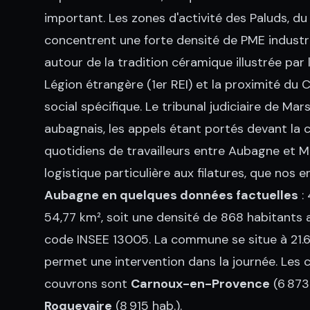
important. Les zones d'activité des Paluds, du
concentrent une forte densité de PME industr
autour de la tradition céramique illustrée par
Légion étrangère (1er REI) et la proximité d
social spécifique. Le tribunal judiciaire de Mar
aubagnais, les appels étant portés devant la c
quotidiens de travailleurs entre Aubagne et Ma
logistique particulière aux filatures, que nos 
Aubagne en quelques données factuelles
: 
54,77 km², soit une densité de 868 habitants a
code INSEE 13005. La commune se situe à 21.6
permet une intervention dans la journée. Les
couvrons sont
Carnoux-en-Provence
(6 873
Roquevaire
(8 915 hab.).