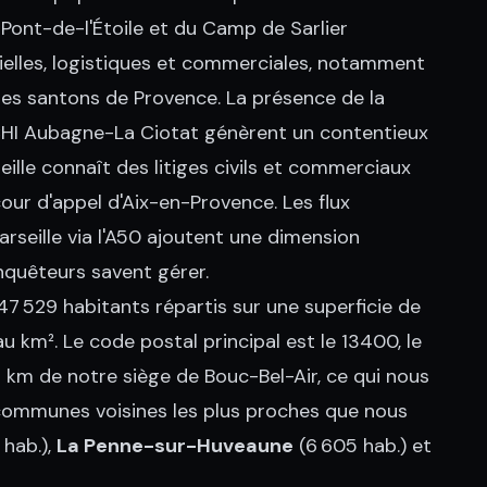
 Pont-de-l'Étoile et du Camp de Sarlier
ielles, logistiques et commerciales, notamment
 les santons de Provence. La présence de la
u CHI Aubagne-La Ciotat génèrent un contentieux
seille connaît des litiges civils et commerciaux
our d'appel d'Aix-en-Provence. Les flux
rseille via l'A50 ajoutent une dimension
enquêteurs savent gérer.
47 529 habitants répartis sur une superficie de
u km². Le code postal principal est le 13400, le
 km de notre siège de Bouc-Bel-Air, ce qui nous
 communes voisines les plus proches que nous
 hab.),
La Penne-sur-Huveaune
(6 605 hab.) et