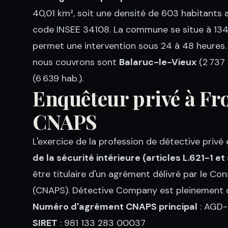
40,01 km², soit une densité de 603 habitants au
code INSEE 34108. La commune se situe à 134.
permet une intervention sous 24 à 48 heures.
nous couvrons sont
Balaruc-le-Vieux
(2 737 
(6 639 hab.).
Enquêteur privé à F
CNAPS
L'exercice de la profession de détective priv
de la sécurité intérieure (articles L.621-1 et
être titulaire d'un agrément délivré par le Con
(CNAPS). Détective Company est pleinement c
Numéro d'agrément CNAPS principal
: AGD
SIRET
: 981 133 283 00037