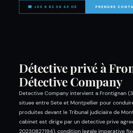
☎ +33 6 82 36 43 05
PRENDRE CONT
Détective privé à Fr
Détective Company
Detective Company intervient a Frontignan (34
situee entre Sete et Montpellier pour conduir
produites devant le Tribunal judiciaire de Mont
cabinet est dirige par un detective prive a
20230827194), condition legale imperative fixe