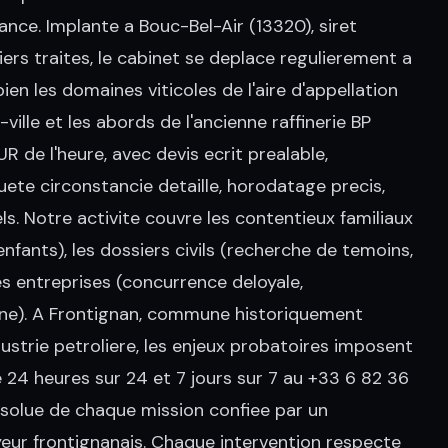
ance. Implante a Bouc-Bel-Air (13320), siret
rs traites, le cabinet se deplace regulierement a
en les domaines viticoles de l'aire d'appellation
ille et les abords de l'ancienne raffinerie BP
R de l'heure, avec devis ecrit prealable,
ete circonstancie detaille, horodatage precis,
. Notre activite couvre les contentieux familiaux
nfants), les dossiers civils (recherche de temoins,
s entreprises (concurrence deloyale,
rne). A Frontignan, commune historiquement
ustrie petroliere, les enjeux probatoires imposent
e 24 heures sur 24 et 7 jours sur 7 au +33 6 82 36
absolue de chaque mission confiee par un
oyeur frontignanais. Chaque intervention respecte