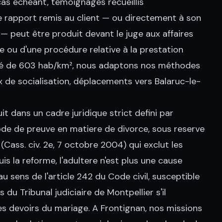
cas échéant, témoignages recueillis
 rapport remis au client — ou directement à son
— peut être produit devant le juge aux affaires
te ou d'une procédure relative à la prestation
ité de 603 hab/km², nous adaptons nos méthodes
ux de socialisation, déplacements vers Balaruc-le-
t dans un cadre juridique strict defini par
mode de preuve en matiere de divorce, sous reserve
Cass. civ. 2e, 7 octobre 2004) qui exclut les
s la reforme, l'adultere n'est plus une cause
 sens de l'article 242 du Code civil, susceptible
s du Tribunal judiciaire de Montpellier s'il
es devoirs du mariage. A Frontignan, nos missions