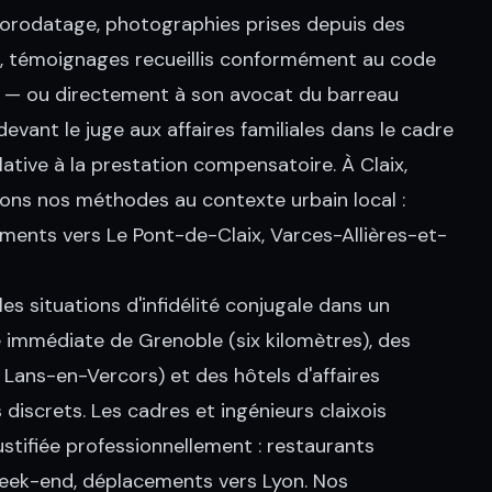
 horodatage, photographies prises depuis des
nt, témoignages recueillis conformément au code
nt — ou directement à son avocat du barreau
vant le juge aux affaires familiales dans le cadre
ative à la prestation compensatoire. À Claix,
ons nos méthodes au contexte urbain local :
cements vers Le Pont-de-Claix, Varces-Allières-et-
s situations d'infidélité conjugale dans un
é immédiate de Grenoble (six kilomètres), des
 Lans-en-Vercors) et des hôtels d'affaires
 discrets. Les cadres et ingénieurs claixois
justifiée professionnellement : restaurants
 week-end, déplacements vers Lyon. Nos