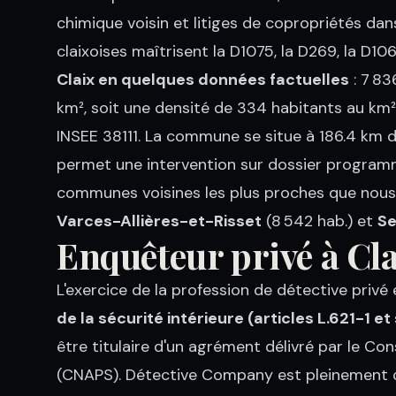
chimique voisin et litiges de copropriétés da
claixoises maîtrisent la D1075, la D269, la D10
Claix en quelques données factuelles
: 7 83
km², soit une densité de 334 habitants au km².
INSEE 38111. La commune se situe à 186.4 km d
permet une intervention sur dossier program
communes voisines les plus proches que nou
Varces-Allières-et-Risset
(8 542 hab.) et
Se
Enquêteur privé à C
L'exercice de la profession de détective priv
de la sécurité intérieure (articles L.621-1 et
être titulaire d'un agrément délivré par le Con
(CNAPS). Détective Company est pleinement c