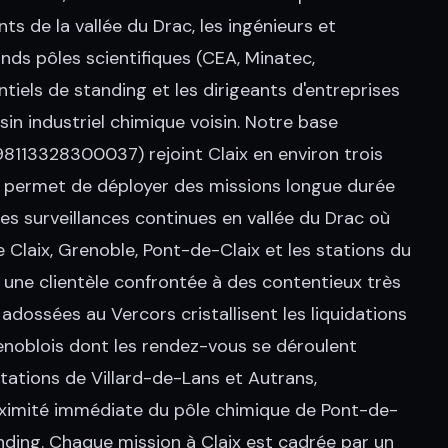
ts de la vallée du Drac, les ingénieurs et
nds pôles scientifiques (CEA, Minatec,
ntiels de standing et les dirigeants d'entreprises
in industriel chimique voisin. Notre base
98113328300037) rejoint Claix en environ trois
ous permet de déployer des missions longue durée
es surveillances continues en vallée du Drac où
 Claix, Grenoble, Pont-de-Claix et les stations du
à une clientèle confrontée à des contentieux très
s adossées au Vercors cristallisent les liquidations
enoblois dont les rendez-vous se déroulent
ations de Villard-de-Lans et Autrans,
proximité immédiate du pôle chimique de Pont-de-
tanding. Chaque mission à Claix est cadrée par un